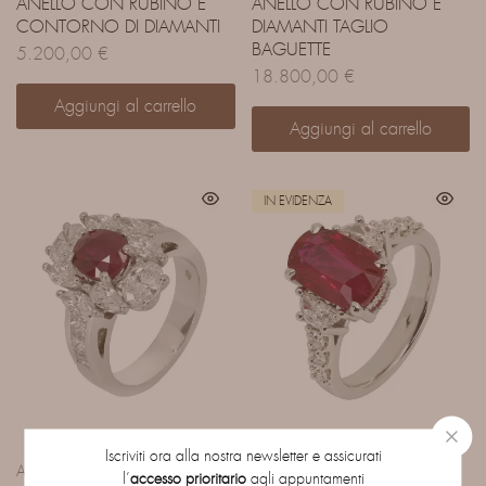
ANELLO CON RUBINO E
ANELLO CON RUBINO E
CONTORNO DI DIAMANTI
DIAMANTI TAGLIO
BAGUETTE
5.200,00
€
18.800,00
€
Aggiungi al carrello
Aggiungi al carrello
IN EVIDENZA
Iscriviti ora alla nostra newsletter e assicurati
Anelli
Anelli
l’
accesso prioritario
agli appuntamenti