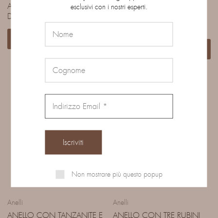
ANELLO CON RUBINO E
ANELLO CON RUBINO E
esclusivi con i nostri esperti.
DIAMANTI TAGLIO FANTASIA
DIAMANTI TAGLIO MEZZA
LUNA
Leggi tutto
Leggi tutto
Non mostrare più questo popup
Anelli
Anelli
ANELLO CON TANZANITE E
ANELLO CON TRE RUBINI