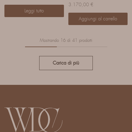
3.170,00
€
Leggi tutto
Aggiungi al carrello
Mostrando
16
di
41
prodotti
Carica di più