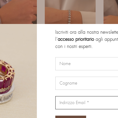
Iscriviti ora alla nostra newslett
l’
accesso prioritario
agli appunt
con i nostri esperti.
Bracciali
Bracciali
ACCIALE TENNIS
BRACCIALE TENNIS A
BRAC
0,90 Ct.
CIPOLLINA
TRI
2.720,00
€
7.890,00
€
Mostrando
3
di
3
prodot