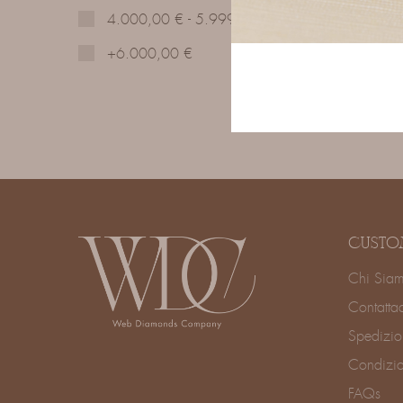
4.000,00
€
-
5.999,00
€
+
6.000,00
€
CUSTO
Chi Sia
Contatta
Spedizio
Condizio
FAQs