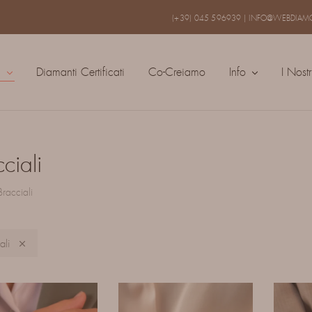
(+39) 045 596939
|
INFO@WEBDIAMO
a
Diamanti Certificati
Co-Creiamo
Info
I Nostr
ciali
Bracciali
ali