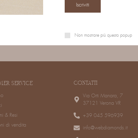
Non mostrare più questo popup
CONTATTI
MER SERVICE
mo
Via Orti Manara, 7
37121 Verona VR
ci
ni & Resi
+39 045 596939
ni di vendita
info@webdiamonds.it