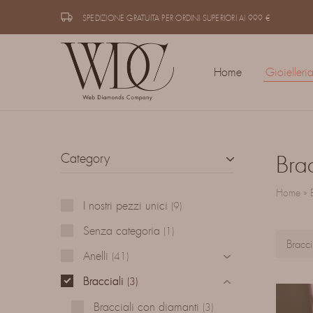
SPEDIZIONE GRATUITA PER ORDINI SUPERIORI AI 999 €
Home
Gioielleri
W.D.C.
Gioielli
S.r.l.
pensati
(Web
per
Diamonds
durare
Company)
oltre
la
moda
Category
Brac
Home
»
I nostri pezzi unici
9
Senza categoria
1
Bracci
Anelli
41
Bracciali
3
Bracciali con diamanti
3