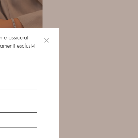
er e assicurati
amenti esclusivi
Bracciali
CIALE TENNIS A
PLO FILO DI LUCE
6.800,00
€
ti