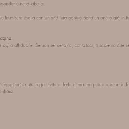
spondente nella tabella.
re la misura esatta con un’anelliera oppure porta un anello già in 
pagina.
 taglia affidabile. Se non sei certa/o, contattaci, ti sapremo dire s
 è leggermente più largo. Evita di farlo al mattino presto o quando 
nfiarsi.