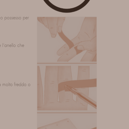
tuo possesso per
e l’anello che
fa molto freddo o