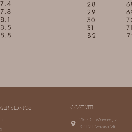
CONTATTI
MER SERVICE
mo
Via Orti Manara, 7
37121 Verona VR
ci