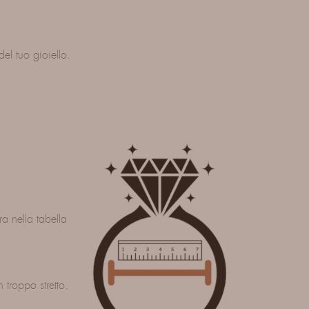
el tuo gioiello.
a nella tabella
n troppo stretto.