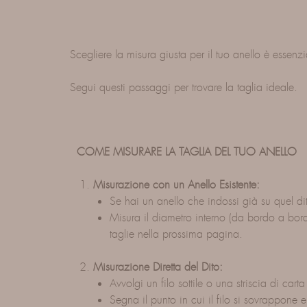
Scegliere la misura giusta per il tuo anello è essenz
Segui questi passaggi per trovare la taglia ideale.
COME MISURARE LA TAGLIA DEL TUO ANELLO
Misurazione con un Anello Esistente:
Se hai un anello che indossi già su quel dito
Misura il diametro interno (da bordo a bordo
taglie nella prossima pagina.
Misurazione Diretta del Dito:
Avvolgi un filo sottile o una striscia di cart
Segna il punto in cui il filo si sovrappone 