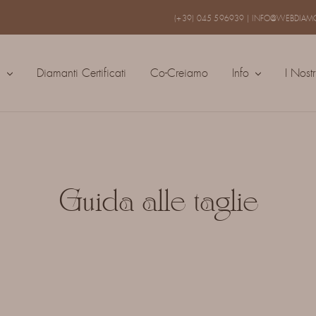
(+39) 045 596939
|
INFO@WEBDIAMO
a
Diamanti Certificati
Co-Creiamo
Info
I Nostr
Guida alle taglie