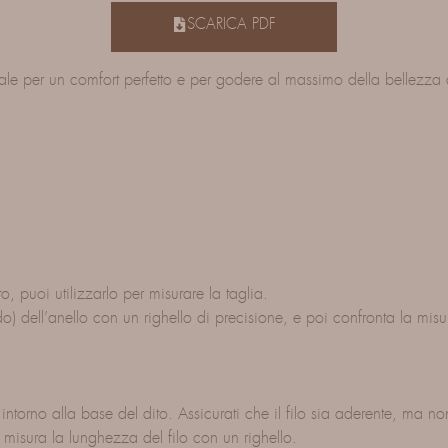
SCARICA PDF
iale per un comfort perfetto e per godere al massimo della bellezza d
, puoi utilizzarlo per misurare la taglia.
) dell’anello con un righello di precisione, e poi confronta la misur
a intorno alla base del dito. Assicurati che il filo sia aderente, ma no
e misura la lunghezza del filo con un righello.