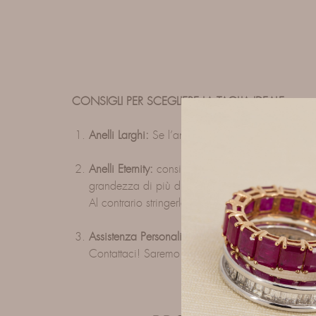
CONSIGLI PER SCEGLIERE LA TAGLIA IDEALE
Anelli Larghi:
Se l’anello che desideri ha una fa
Anelli Eternity:
considera che questa tipologia di 
grandezza di più di una taglia.
Al contrario stringerlo è
molto complicato
.
Assistenza Personalizzata:
Non sei sicuro della t
Contattaci! Saremo felici di assisterti nella scelta