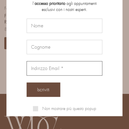
l’
accesso prioritario
agli appuntamenti
Fedi
esclusivi con i nostri esperti.
FEDE COMODA IN ORO
ROSA
810,00
€
-
1.410,00
€
Scegli
Mostrando
3
di
3
prodotti
Non mostrare più questo popup