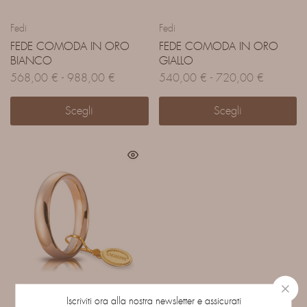
Fedi
Fedi
FEDE COMODA IN ORO
FEDE COMODA IN ORO
BIANCO
GIALLO
568,00
€
-
988,00
€
540,00
€
-
720,00
€
Scegli
Scegli
Iscriviti ora alla nostra newsletter e assicurati