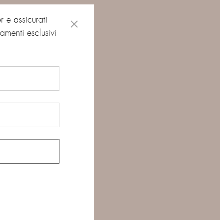
RO ROSA”
er e assicurati
amenti esclusivi
segnati
*