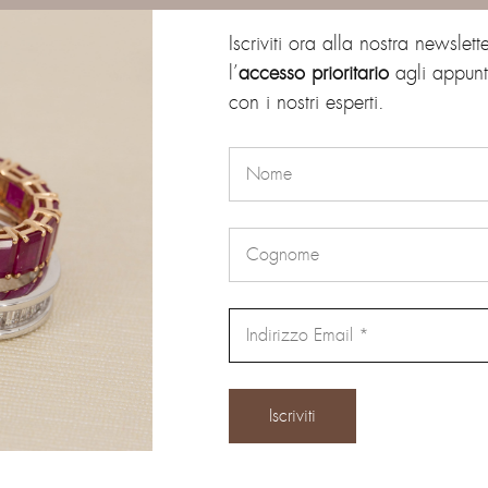
sci per primo “FEDE COMODA IN O
Iscriviti ora alla nostra newslett
l’
accesso prioritario
agli appunt
con i nostri esperti.
ndirizzo email non sarà pubblicato.
I campi obbligatori sono contras
Email
*