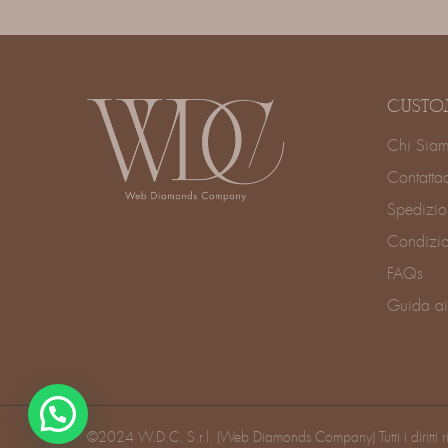
CUSTO
Chi Sia
Contatta
Spedizio
Condizio
FAQs
Guida ai
©2024 W.D.C. S.r.l. (Web Diamonds Company) Tutti i diritti 