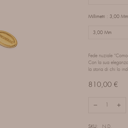
Millimetri
3,00 M
Fede nuziale “Como
Con la sua eleganza 
la storia di chi lo in
810,00
€
SKU:
N.D.