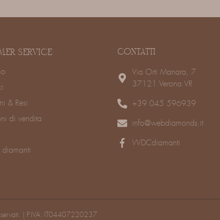
CONTATTI
MER SERVICE
mo
Via Orti Manara, 7
37121 Verona VR
ci
ni & Resi
+39 045 596939
ni di vendita
info@webdiamonds.it
WDCdiamanti
 diamanti
riservati. | P.IVA: IT04407220237