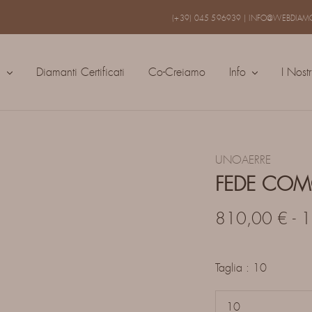
(+39) 045 596939
|
INFO@WEBDIAMO
a
Diamanti Certificati
Co-Creiamo
Info
I Nostr
UNOAERRE
FEDE COM
810,00
€
-
1
Taglia
10