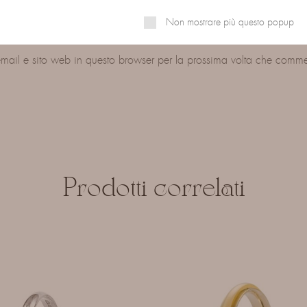
Non mostrare più questo popup
mail e sito web in questo browser per la prossima volta che comm
Prodotti correlati