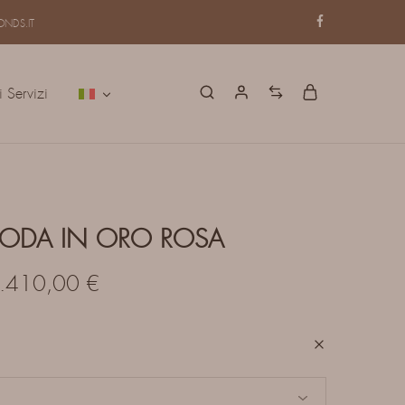
NDS.IT
i Servizi
ODA IN ORO ROSA
.410,00
€