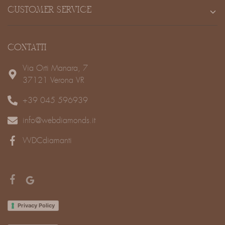
CUSTOMER SERVICE
CONTATTI
Via Orti Manara, 7
37121 Verona VR
+39 045 596939
info@webdiamonds.it
WDCdiamanti
Privacy Policy