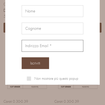
Carati 0.30-0.39
Carati 0.30-0.39
DIAMANTE 0.30 CARATI
DIAMANTE 0.30 CARATI
510,00
€
480,00
€
Aggiungi al carrello
Aggiungi al carrello
Non mostrare più questo popup
Carati 0.30-0.39
Carati 0.30-0.39