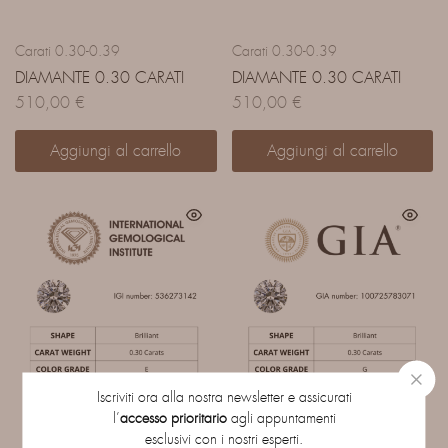
Carati 0.30-0.39
Carati 0.30-0.39
DIAMANTE 0.30 CARATI
DIAMANTE 0.30 CARATI
510,00
€
510,00
€
Aggiungi al carrello
Aggiungi al carrello
Iscriviti ora alla nostra newsletter e assicurati
l’
accesso prioritario
agli appuntamenti
esclusivi con i nostri esperti.