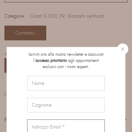
Categorie:
Carati 0.30-0.39
,
Diamanti certificati
Contattaci
Iscriviti ora alla nostra newsletter e assicurati
Accedi al catalogo completo dei diamanti su ordinazione:
l’
accesso prioritario
agli appuntamenti
CATALOGO
esclusivi con i nostri esperti.
Condividi:
RECENSIONI (0)