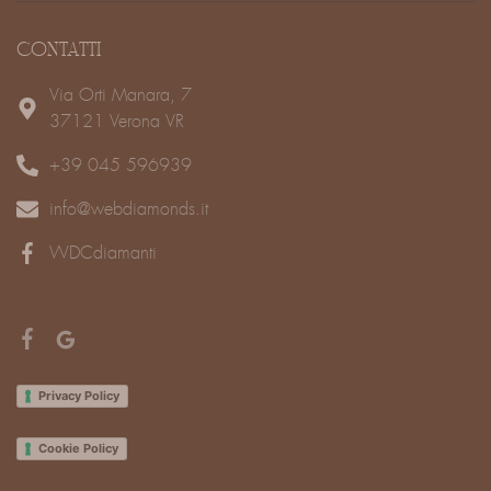
CONTATTI
Via Orti Manara, 7
37121 Verona VR
+39 045 596939
info@webdiamonds.it
WDCdiamanti
Privacy Policy
Cookie Policy