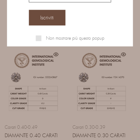
Prodotti correlati
Non mostrare più questo popup
Carati 0.40-0.49
Carati 0.30-0.39
DIAMANTE 0.40 CARATI
DIAMANTE 0.30 CARATI