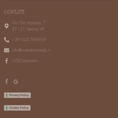
CONTATTI
Via Orti Manara, 7
37121 Verona VR
+39 045 596939
info@webdiamonds.it
WDCdiamanti
Privacy Policy
Cookie Policy