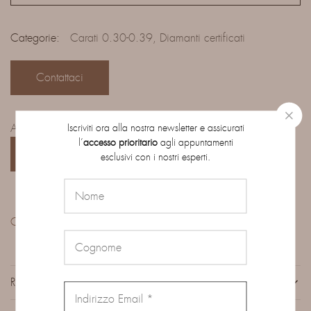
Categorie:
Carati 0.30-0.39
,
Diamanti certificati
Contattaci
Iscriviti ora alla nostra newsletter e assicurati
Accedi al catalogo completo dei diamanti su ordinazione:
l’
accesso prioritario
agli appuntamenti
CATALOGO
esclusivi con i nostri esperti.
Condividi:
RECENSIONI (0)