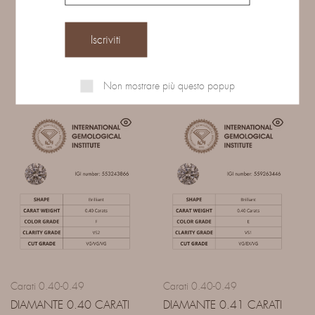
Prodotti correlati
Non mostrare più questo popup
Carati 0.40-0.49
Carati 0.40-0.49
DIAMANTE 0.40 CARATI
DIAMANTE 0.41 CARATI