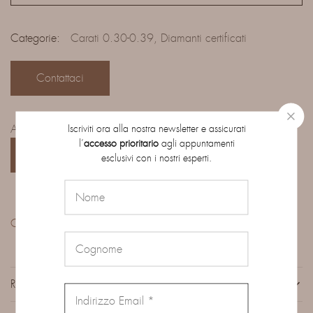
Categorie:
Carati 0.30-0.39
,
Diamanti certificati
Contattaci
Iscriviti ora alla nostra newsletter e assicurati
Accedi al catalogo completo dei diamanti su ordinazione:
l’
accesso prioritario
agli appuntamenti
CATALOGO
esclusivi con i nostri esperti.
Condividi:
RECENSIONI (0)