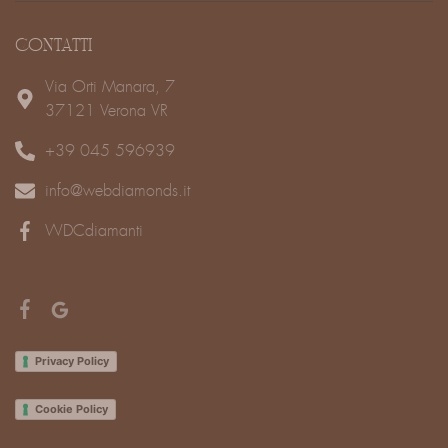
CONTATTI
Via Orti Manara, 7
37121 Verona VR
+39 045 596939
info@webdiamonds.it
WDCdiamanti
Privacy Policy
Cookie Policy