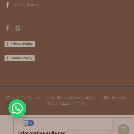
WDCdiamanti
Privacy Policy
Cookie Policy
©2024 W.D.C. S.r.l. (Web Diamonds Company) Tutti i diritti riservati. |
P.IVA: IT04407220237
Le tue preferenze relative alla privacy
Informativa sulla raccolta