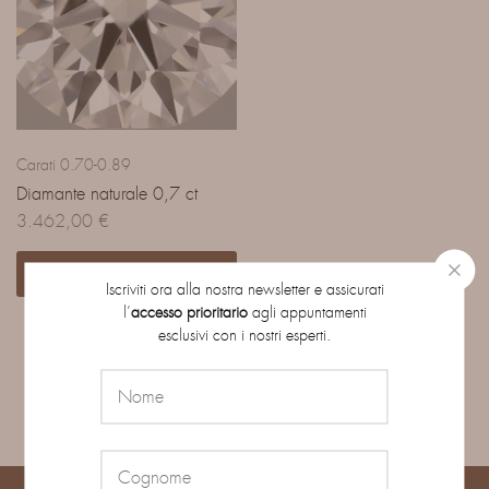
Carati 0.70-0.89
Diamante naturale 0,7 ct
3.462,00
€
Aggiungi al carrello
Iscriviti ora alla nostra newsletter e assicurati
l’
accesso prioritario
agli appuntamenti
esclusivi con i nostri esperti.
Mostrando
1
di
1
prodotto