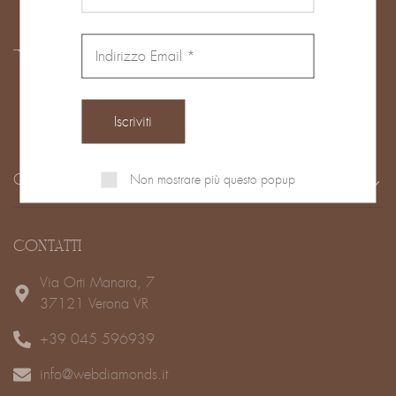
Non mostrare più questo popup
CUSTOMER SERVICE
CONTATTI
Via Orti Manara, 7
37121 Verona VR
+39 045 596939
info@webdiamonds.it