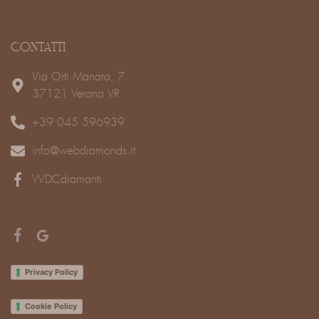
CONTATTI
Via Orti Manara, 7
37121 Verona VR
+39 045 596939
info@webdiamonds.it
WDCdiamanti
Privacy Policy
Cookie Policy