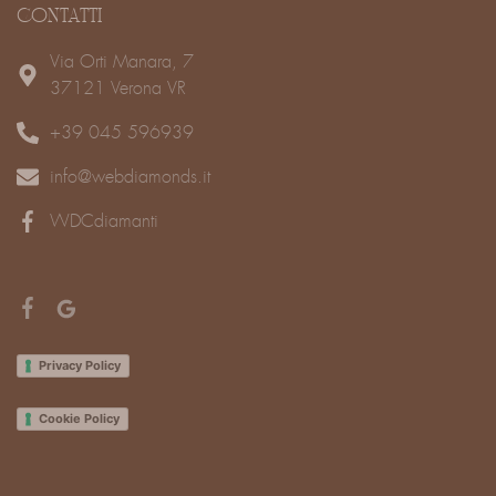
CONTATTI
Via Orti Manara, 7
37121 Verona VR
+39 045 596939
info@webdiamonds.it
WDCdiamanti
Privacy Policy
Cookie Policy