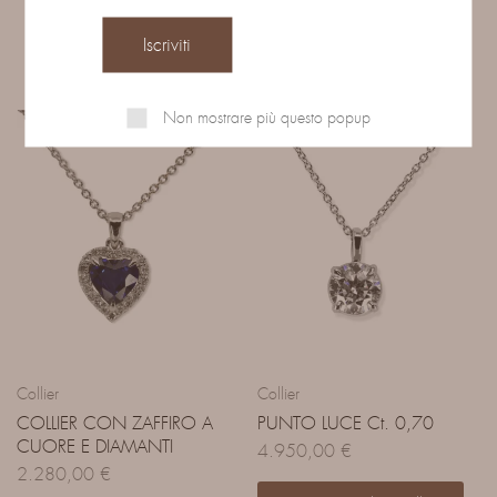
Prodotti correlati
Non mostrare più questo popup
Collier
Collier
COLLIER CON ZAFFIRO A
PUNTO LUCE Ct. 0,70
CUORE E DIAMANTI
4.950,00
€
2.280,00
€