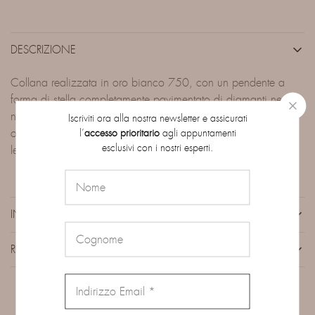
DESCRIZIONE
Collana realizzata in oro bianco 750, con un pendente a
forma di stella completamente pavimentato di diamanti neri
naturali, per un peso complessivo di 2,95 ct. La catenina in
Iscriviti ora alla nostra newsletter e assicurati
oro bianco sottile si abbina perfettamente al design, offrendo
l’
accesso prioritario
agli appuntamenti
esclusivi con i nostri esperti.
leggerezza e un look contemporaneo.
INFORMAZIONI AGGIUNTIVE
RECENSIONI (0)