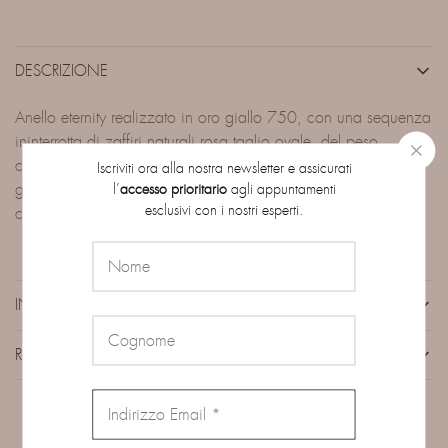
DESCRIZIONE
Anello eternity realizzato in oro giallo 750, con una sequenza
ininterrotta di zaffiri naturali rosa taglio ovale, del peso
complessivo di 6.96 ct. Le pietre sono montate a castone per
Iscriviti ora alla nostra newsletter e assicurati
garantire sicurezza e massima luminosità, mentre il design
l’
accesso prioritario
agli appuntamenti
esclusivi con i nostri esperti.
continuo sottolinea l’armonia e la perfezione del gioiello.
INFORMAZIONI AGGIUNTIVE
RECENSIONI (0)