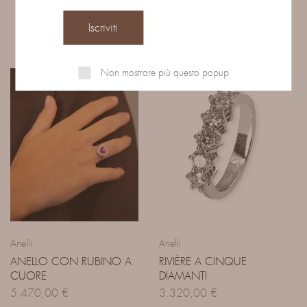
Prodotti correlati
Non mostrare più questo popup
Anelli
Anelli
ANELLO CON RUBINO A
RIVIÈRE A CINQUE
CUORE
DIAMANTI
5.470,00
€
3.320,00
€