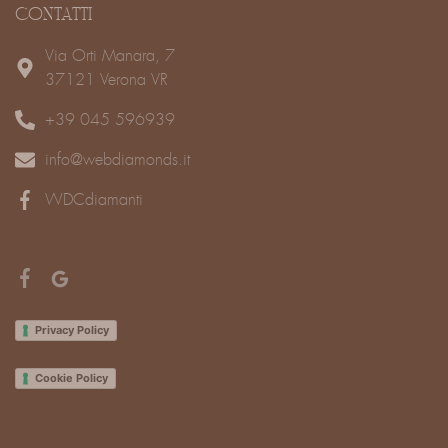
CONTATTI
Via Orti Manara, 7
37121 Verona VR
+39 045 596939
info@webdiamonds.it
WDCdiamanti
Privacy Policy
Cookie Policy