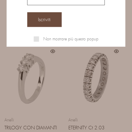
Prodotti correlati
Non mostrare più questo popup
Anelli
Anelli
TRILOGY CON DIAMANTI
ETERNITY Ct 2.03