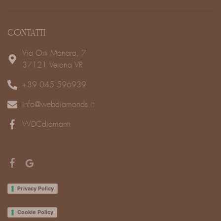
CONTATTI
Via Orti Manara, 7
37121 Verona VR
+39 045 596939
info@webdiamonds.it
WDCdiamanti
Privacy Policy
Cookie Policy