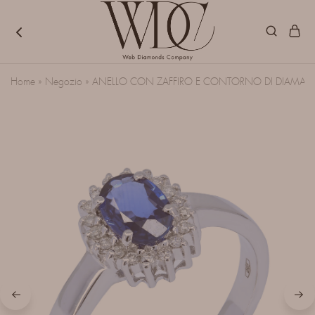
W.D.C.
Gioielli
S.r.l.
pensati
Home
»
Negozio
»
ANELLO CON ZAFFIRO E CONTORNO DI DIAMAN
(Web
per
Diamonds
durare
Company)
oltre
la
moda