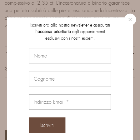
complessivo di 2,35 ct. L’incastonatura a binario garantisce
una perfetta stabilità delle pietre, esaltandone la lucentezza. La
chiusura con doppio sistema di sicurezza assicura una
Iscriviti ora alla nostra newsletter e assicurati
vestibilità impeccabile e confortevole.
l’
accesso prioritario
agli appuntamenti
esclusivi con i nostri esperti.
INFORMAZIONI AGGIUNTIVE
RECENSIONI (0)
Prodotti correlati