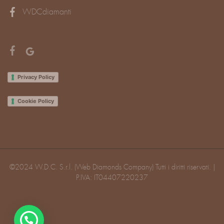
WDCdiamanti
Privacy Policy
Cookie Policy
©2024 W.D.C. S.r.l. (Web Diamonds Company) Tutti i diritti riservati. |
P.IVA: IT04407220237