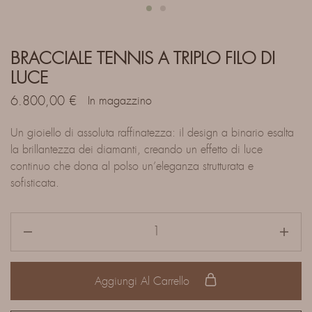
BRACCIALE TENNIS A TRIPLO FILO DI
LUCE
6.800,00
€
In magazzino
Un gioiello di assoluta raffinatezza: il design a binario esalta
la brillantezza dei diamanti, creando un effetto di luce
continuo che dona al polso un’eleganza strutturata e
sofisticata.
Aggiungi Al Carrello