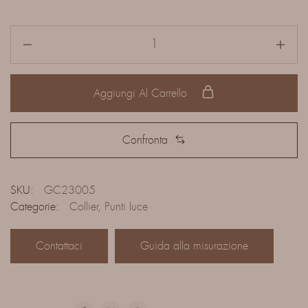
Aggiungi Al Carrello
Confronta
SKU:
GC23005
Categorie:
Collier
,
Punti luce
Contattaci
Guida alla misurazione