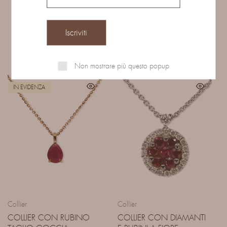
Prodotti correlati
Non mostrare più questo popup
IN EVIDENZA
Collier
Collier
COLLIER CON RUBINO
COLLIER CON DIAMANTI