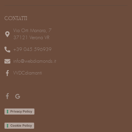
CONTATTI
Via Orti Manara, 7
37121 Verona VR
+39 045 596939
info@webdiamonds.it
WDCdiamanti
Privacy Policy
Cookie Policy