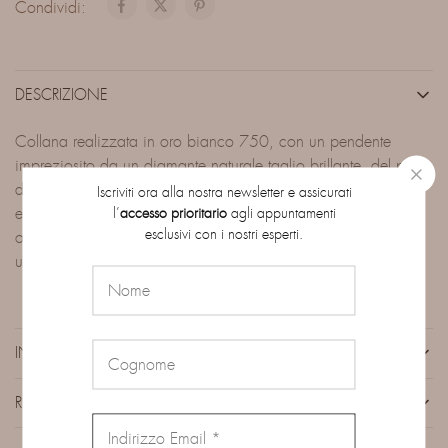
Condividi:
DESCRIZIONE
Collana realizzata in oro bianco 750, con un pendente
impreziosito da un diamante naturale taglio brillante, del peso
di 0,70 ct. La montatura a quattro griffe è progettata per
Iscriviti ora alla nostra newsletter e assicurati
esaltare al massimo la luce della pietra, mentre la catenina in
l’
accesso prioritario
agli appuntamenti
esclusivi con i nostri esperti.
oro bianco, fine e resistente, completa il design con
un’eleganza senza tempo.
INFORMAZIONI AGGIUNTIVE
RECENSIONI (0)