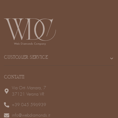
CUSTOMER SERVICE
CONTATTI
Via Orti Manara, 7
37121 Verona VR
+39 045 596939
info@webdiamonds.it