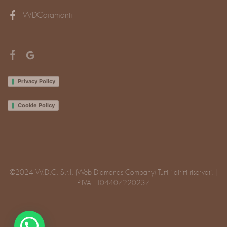
WDCdiamanti
Privacy Policy
Cookie Policy
©2024 W.D.C. S.r.l. (Web Diamonds Company) Tutti i diritti riservati. |
P.IVA: IT04407220237