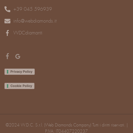
+39 045 596939
info@webdiamonds.it
WDCdiamanti
Privacy Policy
Cookie Policy
©2024 W.D.C. S.r.l. (Web Diamonds Company) Tutti i diritti riservati. |
P.IVA: IT04407220237