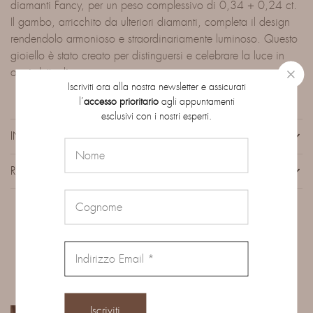
diamanti Fancy, per un peso complessivo di 0,34 + 0,24 ct.
Il gambo, arricchito da ulteriori diamanti, completa il design
rendendolo armonioso e straordinariamente luminoso. Questo
gioiello è stato creato per distinguersi e celebrare la luce in
ogni dettaglio.
Iscriviti ora alla nostra newsletter e assicurati
l’
accesso prioritario
agli appuntamenti
esclusivi con i nostri esperti.
INFORMAZIONI AGGIUNTIVE
RECENSIONI (0)
Prodotti correlati